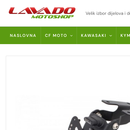
Skip
to
Velik izbor dijelova 
content
NASLOVNA
CF MOTO
KAWASAKI
KY