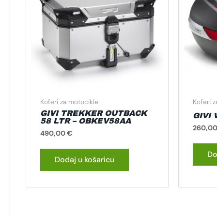
Koferi za motocikle
Koferi 
GIVI TREKKER OUTBACK
GIVI
58 LTR – OBKEV58AA
260,0
490,00
€
Do
Dodaj u košaricu