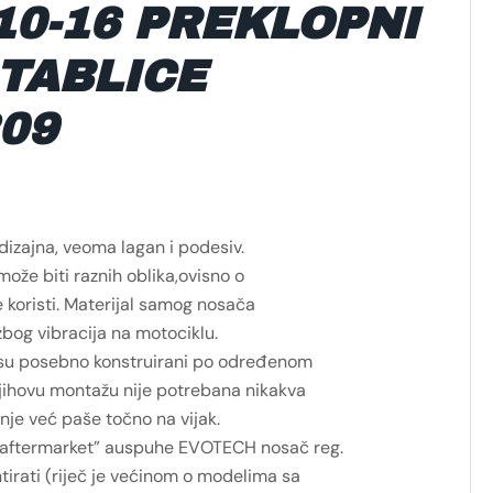
 10-16 PREKLOPNI
TABLICE
09
izajna, veoma lagan i podesiv.
ože biti raznih oblika,ovisno o
se koristi. Materijal samog nosača
zbog vibracija na motociklu.
 su posebno konstruirani po određenom
jihovu montažu nije potrebana nikakva
nje već paše točno na vijak.
aftermarket” auspuhe EVOTECH nosač reg.
irati (riječ je većinom o modelima sa