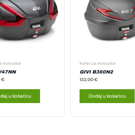
za motocikle
Koferi za motocikle
 V47NN
GIVI B360N2
0
€
132,00
€
daj u košaricu
Dodaj u košaricu