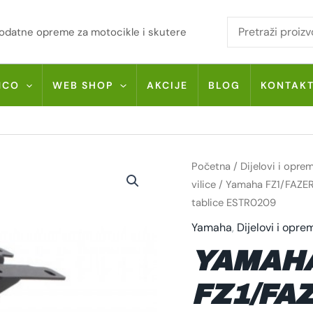
i dodatne opreme za motocikle i skutere
MCO
WEB SHOP
AKCIJE
BLOG
KONTAK
YAMAHA
Početna
/
Dijelovi i opre
FZ1/FAZER/NAKED
06-
vilice
/ Yamaha FZ1/FAZER
16/FZ8
tablice ESTR0209
10-
16
PREKLOPNI
Yamaha
,
Dijelovi i opre
NOSAČ
TABLICE
YAMAH
ESTR0209
KOLIČINA
FZ1/FA