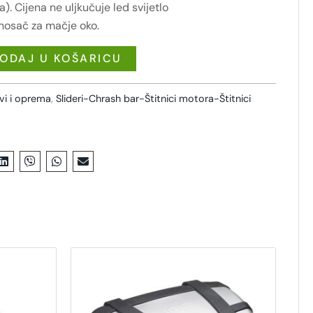
. Cijena ne uljkučuje led svijetlo
 nosač za mačje oko.
ODAJ U KOŠARICU
ovi i oprema
,
Slideri-Chrash bar-Štitnici motora-Štitnici