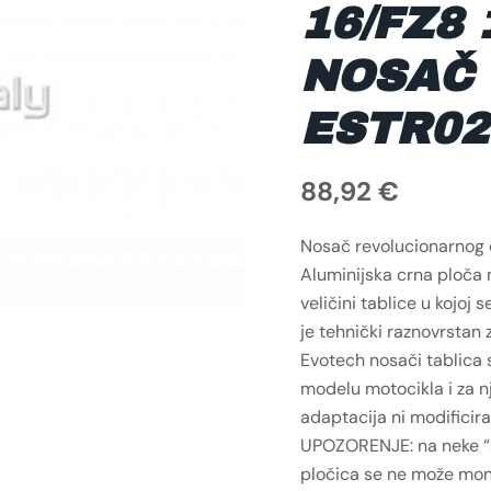
16/FZ8
NOSAČ 
ESTR02
88,92
€
Nosač revolucionarnog d
Aluminijska crna ploča m
veličini tablice u kojoj 
je tehnički raznovrstan 
Evotech nosači tablica
modelu motocikla i za n
adaptacija ni modificira
UPOZORENJE: na neke “
pločica se ne može mont