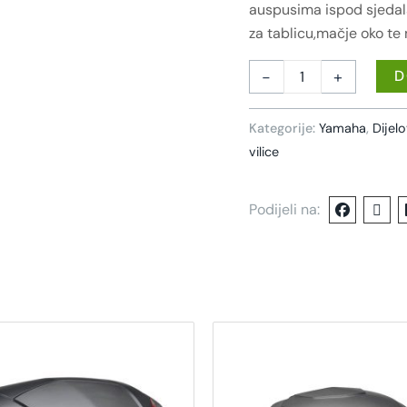
auspusima ispod sjedala)
za tablicu,mačje oko te
-
+
D
Kategorije:
Yamaha
,
Dijel
vilice
Podijeli na: