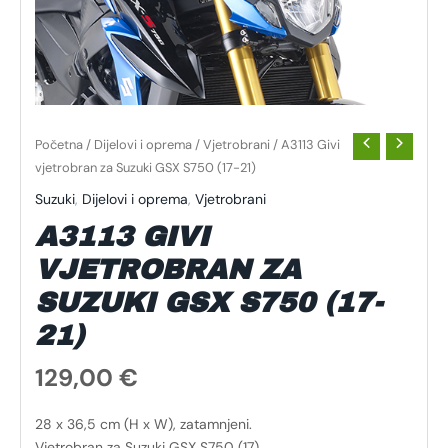
Početna
/
Dijelovi i oprema
/
Vjetrobrani
/ A3113 Givi
vjetrobran za Suzuki GSX S750 (17-21)
Suzuki
,
Dijelovi i oprema
,
Vjetrobrani
A3113 GIVI
VJETROBRAN ZA
SUZUKI GSX S750 (17-
21)
129,00
€
28 x 36,5 cm (H x W), zatamnjeni.
Vjetrobran za Suzuki GSX S750 (17)