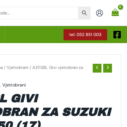
tel: 052 851 003
T
ma
/
Vjetrobrani
/ A3113BL Givi vjetrobran za
a
,
Vjetrobrani
L GIVI
BRAN ZA SUZUKI
0 (17)