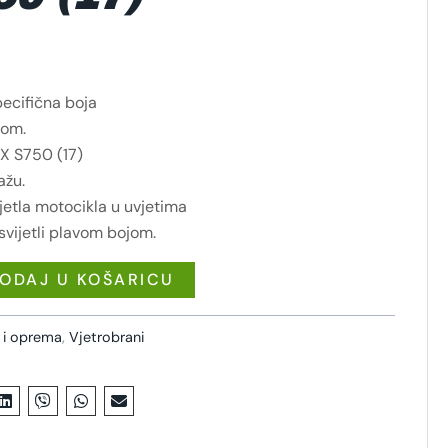
pecifična boja
tom.
X S750 (17)
ažu.
jetla motocikla u uvjetima
 svijetli plavom bojom.
ODAJ U KOŠARICU
i i oprema
,
Vjetrobrani