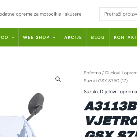
i dodatne opreme za motocikle i skutere
MCO
WEB SHOP
AKCIJE
BLOG
KONTAK
A3113BL
Početna
/
Dijelovi i opre
GIVI
VJETROBRAN
Suzuki GSX S750 (17)
ZA
SUZUKI
Suzuki
,
Dijelovi i oprem
GSX
S750
A3113B
(17)
KOLIČINA
VJETRO
GSX S75