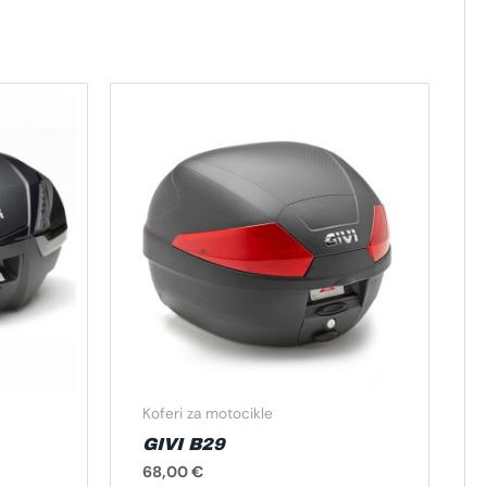
Koferi za motocikle
GIVI B29
68,00
€