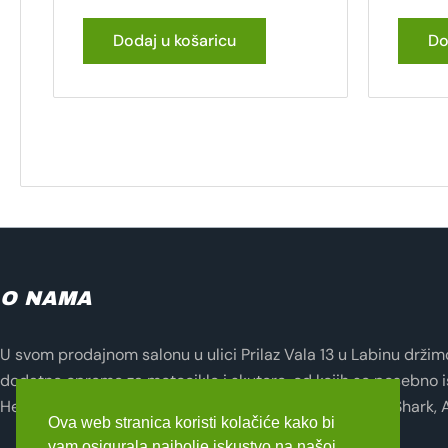
Dodaj u košaricu
Do
O NAMA
U svom prodajnom salonu u ulici Prilaz Vala 13 u Labinu držimo 
dodatne opreme za motocikle i skutere, od kojih se posebno i
Helmets, Lampa, Evotech, Seventy Degrees, Zandona, Shark, 
Ova web stranica koristi kolačiće kako bi
vam osigurala najbolje iskustvo na našoj