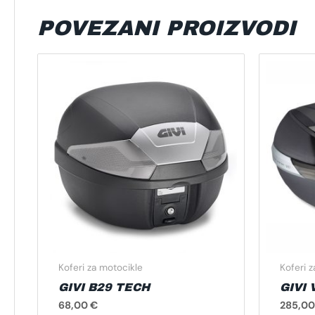
POVEZANI PROIZVODI
Koferi za motocikle
Koferi 
GIVI B29 TECH
GIVI
68,00
€
285,0