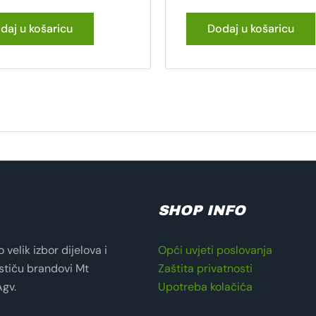
daj u košaricu
Dodaj u košaricu
SHOP INFO
velik izbor dijelova i
Opći uvjeti poslovanja
stiču brandovi Mt
Zaštita privatnosti
Agv.
Upotreba kolačića