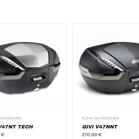
za motocikle
Koferi za motocikle
 V47NT TECH
GIVI V47NNT
0
€
270,00
€