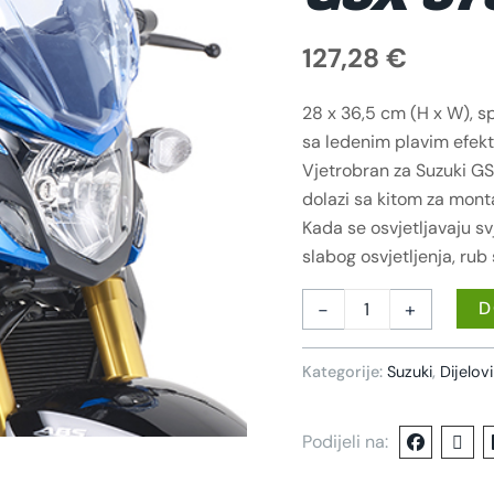
127,28
€
28 x 36,5 cm (H x W), s
sa ledenim plavim efek
Vjetrobran za Suzuki GS
dolazi sa kitom za mont
Kada se osvjetljavaju sv
slabog osvjetljenja, rub
-
+
D
Kategorije:
Suzuki
,
Dijelov
Podijeli na: