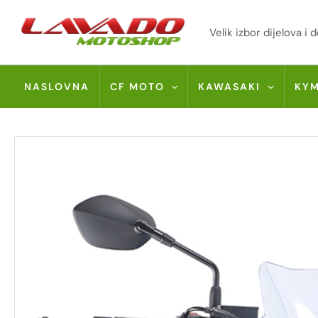
Skip
to
Velik izbor dijelova 
content
NASLOVNA
CF MOTO
KAWASAKI
KY