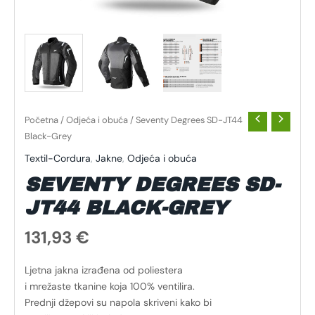
Početna
/
Odjeća i obuća
/ Seventy Degrees SD-JT44
Black-Grey
Textil-Cordura
,
Jakne
,
Odjeća i obuća
SEVENTY DEGREES SD-
JT44 BLACK-GREY
131,93
€
Ljetna jakna izrađena od poliestera
i mrežaste tkanine koja 100% ventilira.
Prednji džepovi su napola skriveni kako bi