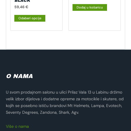
BLACK
proizvoda
59,46
€
Dodaj u košaricu
Odaberi opcije
O NAMA
U svom prodajnom salonu u ulici Prilaz Vala 13 u Labinu držimo
velik izbor dijelova i dodatne opreme za motocikle i skutere, od
kojih se posebno ističu brandovi Mt Helmets, Lampa, Evotech,
Seventy Degrees, Zandona, Shark, Agv.
Više o nama