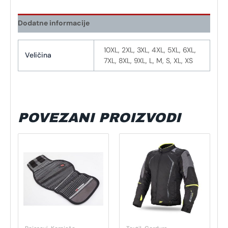
Dodatne informacije
10XL, 2XL, 3XL, 4XL, 5XL, 6XL,
Veličina
7XL, 8XL, 9XL, L, M, S, XL, XS
POVEZANI PROIZVODI
Ovaj
Ovaj
proizvod
proizvod
ima
ima
više
više
varijanti.
varijanti.
Opcije
Opcije
se
se
mogu
mogu