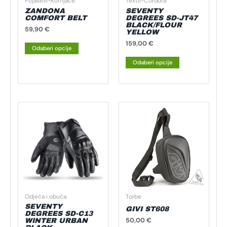
Pojasevi-Kornjače
Textil-Cordura
odabrati
odabrati
ZANDONA
SEVENTY
na
na
COMFORT BELT
DEGREES SD-JT47
BLACK/FLOUR
stranici
stranici
59,90
€
YELLOW
proizvoda
proizvoda
159,00
€
Odaberi opcije
Odaberi opcije
Ovaj
proizvod
ima
više
varijanti.
Opcije
se
mogu
Odjeća i obuća
Torbe
odabrati
SEVENTY
GIVI ST608
na
DEGREES SD-C13
50,00
€
WINTER URBAN
stranici