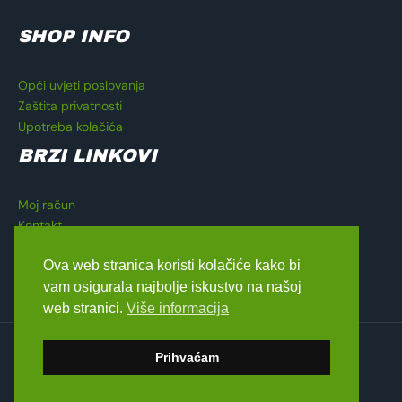
SHOP INFO
Opći uvjeti poslovanja
Zaštita privatnosti
Upotreba kolačića
BRZI LINKOVI
Moj račun
Kontakt
Košarica
Ova web stranica koristi kolačiće kako bi
Blagajna
vam osigurala najbolje iskustvo na našoj
web stranici.
Više informacija
Copyright © 2026 Lavado Moto Shop
Prihvaćam
dizajn by
Medialive