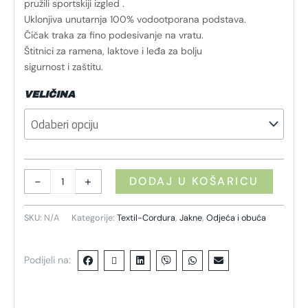
pružili sportskiji izgled .
Uklonjiva unutarnja 100% vodootporana podstava.
Čičak traka za fino podesivanje na vratu.
Štitnici za ramena, laktove i leđa za bolju
sigurnost i zaštitu.
VELIČINA
-
+
DODAJ U KOŠARICU
SKU:
N/A
Kategorije:
Textil-Cordura
,
Jakne
,
Odjeća i obuća
Podijeli na: