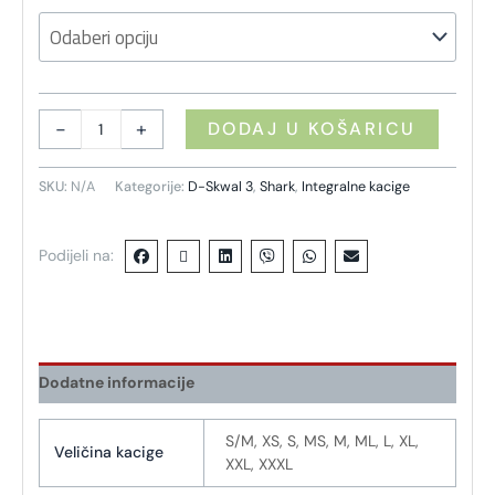
-
+
DODAJ U KOŠARICU
SKU:
N/A
Kategorije:
D-Skwal 3
,
Shark
,
Integralne kacige
Podijeli na:
Dodatne informacije
S/M, XS, S, MS, M, ML, L, XL,
Veličina kacige
XXL, XXXL