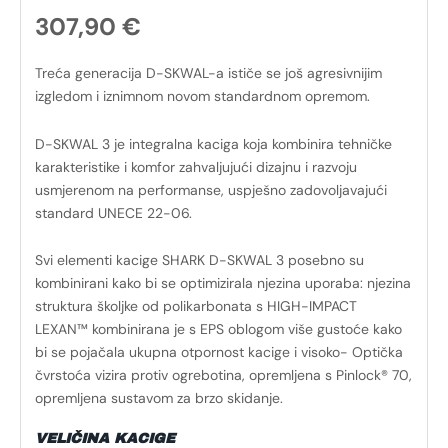
307,90
€
Treća generacija D-SKWAL-a ističe se još agresivnijim
izgledom i iznimnom novom standardnom opremom.
D-SKWAL 3 je integralna kaciga koja kombinira tehničke
karakteristike i komfor zahvaljujući dizajnu i razvoju
usmjerenom na performanse, uspješno zadovoljavajući
standard UNECE 22-06.
Svi elementi kacige SHARK D-SKWAL 3 posebno su
kombinirani kako bi se optimizirala njezina uporaba: njezina
struktura školjke od polikarbonata s HIGH-IMPACT
LEXAN™ kombinirana je s EPS oblogom više gustoće kako
bi se pojačala ukupna otpornost kacige i visoko- Optička
čvrstoća vizira protiv ogrebotina, opremljena s Pinlock® 70,
opremljena sustavom za brzo skidanje.
VELIČINA KACIGE