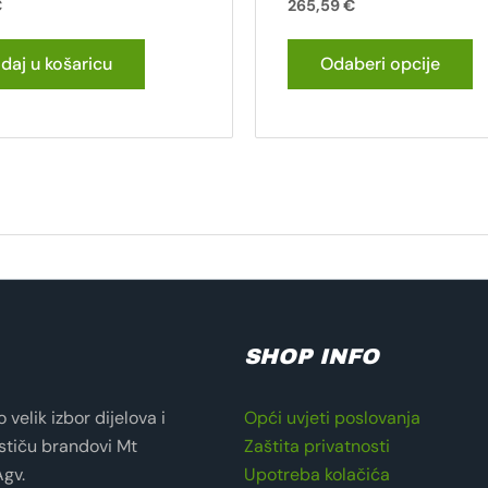
€
265,59
€
daj u košaricu
Odaberi opcije
SHOP INFO
velik izbor dijelova i
Opći uvjeti poslovanja
stiču brandovi Mt
Zaštita privatnosti
Agv.
Upotreba kolačića