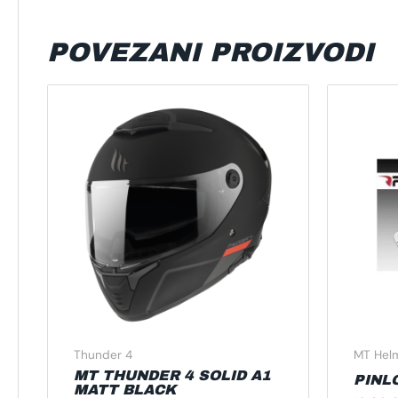
POVEZANI PROIZVODI
Ovaj
proizvod
ima
više
varijanti.
Opcije
se
mogu
odabrati
na
stranici
proizvoda
Thunder 4
MT Hel
MT THUNDER 4 SOLID A1
PINL
MATT BLACK