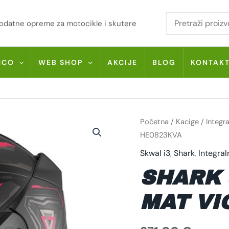
i dodatne opreme za motocikle i skutere
MCO
WEB SHOP
AKCIJE
BLOG
KONTAK
SHARK
Početna
/
Kacige
/
Integr
SKWAL
I3
HE0823KVA
LINIK
MAT
Skwal i3
,
Shark
,
Integral
VIOLET
HE0823KVA
SHARK 
KOLIČINA
MAT VI