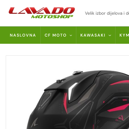
Skip
to
Velik izbor dijelova 
content
NASLOVNA
CF MOTO
KAWASAKI
KY