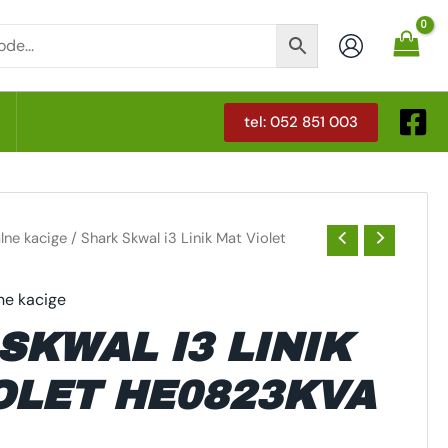
tel: 052 851 003
T
alne kacige
/ Shark Skwal i3 Linik Mat Violet
ne kacige
SKWAL I3 LINIK
OLET HE0823KVA