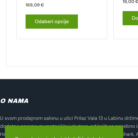
19,00
169,09
€
Do
Odaberi opcije
O NAMA
U svom prodajnom salonu u ulici Prilaz Vala 13 u Labinu držimo 
dodatne opreme za motocikle i skutere, od kojih se posebno i
Helmets, Lampa, Evotech, Seventy Degrees, Zandona, Shark, 