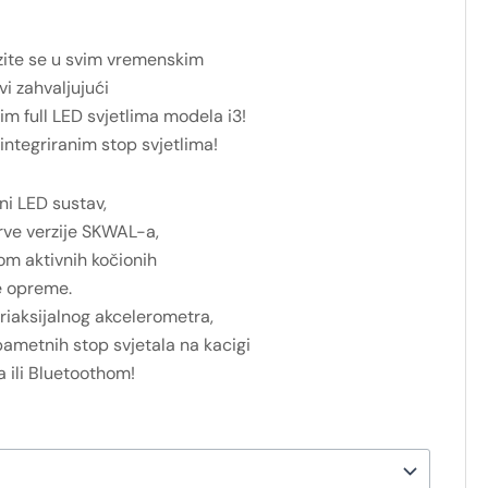
ozite se u svim vremenskim
vi zahvaljujući
m full LED svjetlima modela i3!
 integriranim stop svjetlima!
ni LED sustav,
prve verzije SKWAL-a,
om aktivnih kočionih
e opreme.
 triaksijalnog akcelerometra,
ametnih stop svjetala na kacigi
 ili Bluetoothom!