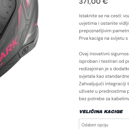
371,00
€
Istaknite se na cesti: v
uvjetima i ostanite vidlji
prepoznatljivim pametni
Prva kaciga na svijetu s
Ovaj inovativni sigurnos
isproban i testiran od 
redizajniran je s dodatk
svjetala kao standardn
Zahvaljujući integraciji
uživate u prednostima p
bez potrebe za kabelima
VELIČINA KACIGE