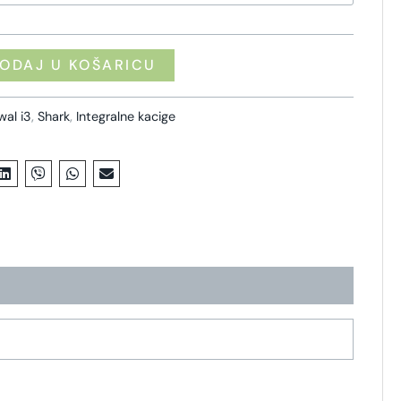
ODAJ U KOŠARICU
wal i3
,
Shark
,
Integralne kacige