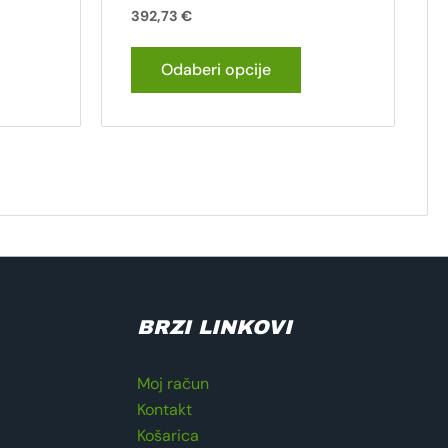
392,73
€
Odaberi opcije
BRZI LINKOVI
Moj račun
Kontakt
Košarica