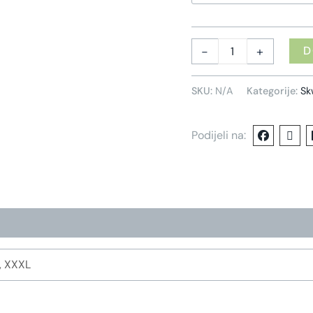
-
+
D
SKU:
N/A
Kategorije:
Sk
Podijeli na:
L, XXXL