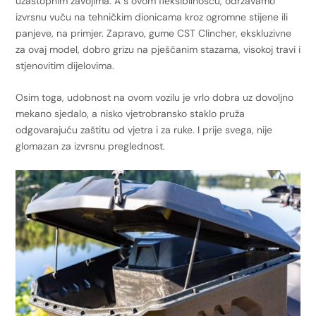
uzastopnim zavojima. A s ovom fleksibilnošću, održavamo
izvrsnu vuču na tehničkim dionicama kroz ogromne stijene ili
panjeve, na primjer. Zapravo, gume CST Clincher, ekskluzivne
za ovaj model, dobro grizu na pješčanim stazama, visokoj travi i
stjenovitim dijelovima.
Osim toga, udobnost na ovom vozilu je vrlo dobra uz dovoljno
mekano sjedalo, a nisko vjetrobransko staklo pruža
odgovarajuću zaštitu od vjetra i za ruke. I prije svega, nije
glomazan za izvrsnu preglednost.