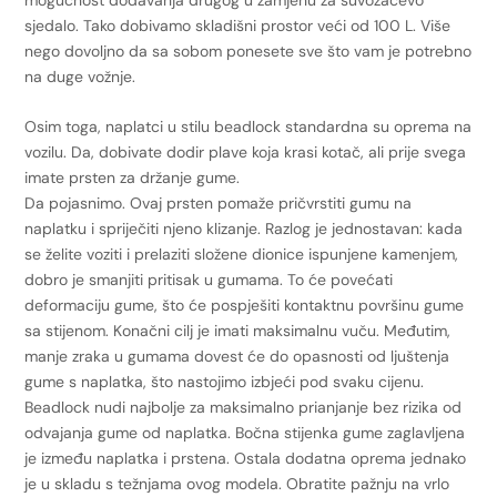
sjedalo. Tako dobivamo skladišni prostor veći od 100 L. Više
nego dovoljno da sa sobom ponesete sve što vam je potrebno
na duge vožnje.
Osim toga, naplatci u stilu beadlock standardna su oprema na
vozilu. Da, dobivate dodir plave koja krasi kotač, ali prije svega
imate prsten za držanje gume.
Da pojasnimo. Ovaj prsten pomaže pričvrstiti gumu na
naplatku i spriječiti njeno klizanje. Razlog je jednostavan: kada
se želite voziti i prelaziti složene dionice ispunjene kamenjem,
dobro je smanjiti pritisak u gumama. To će povećati
deformaciju gume, što će pospješiti kontaktnu površinu gume
sa stijenom. Konačni cilj je imati maksimalnu vuču. Međutim,
manje zraka u gumama dovest će do opasnosti od ljuštenja
gume s naplatka, što nastojimo izbjeći pod svaku cijenu.
Beadlock nudi najbolje za maksimalno prianjanje bez rizika od
odvajanja gume od naplatka. Bočna stijenka gume zaglavljena
je između naplatka i prstena. Ostala dodatna oprema jednako
je u skladu s težnjama ovog modela. Obratite pažnju na vrlo