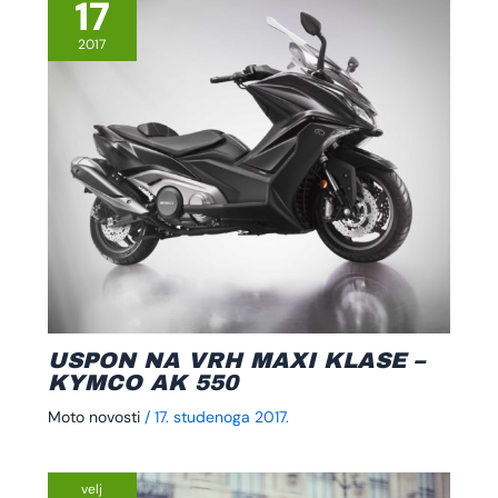
17
2017
USPON NA VRH MAXI KLASE –
KYMCO AK 550
Moto novosti
/
17. studenoga 2017.
velj