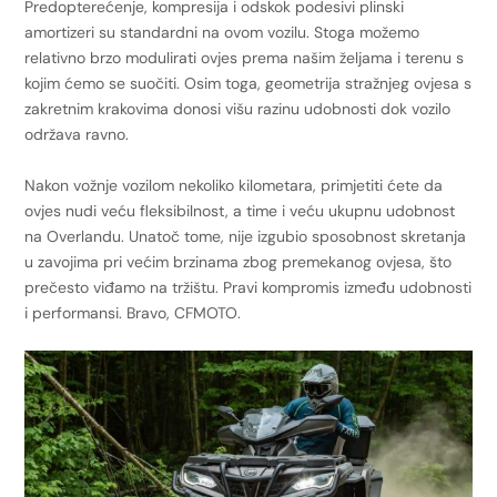
Predopterećenje, kompresija i odskok podesivi plinski
amortizeri su standardni na ovom vozilu. Stoga možemo
relativno brzo modulirati ovjes prema našim željama i terenu s
kojim ćemo se suočiti. Osim toga, geometrija stražnjeg ovjesa s
zakretnim krakovima donosi višu razinu udobnosti dok vozilo
održava ravno.
Nakon vožnje vozilom nekoliko kilometara, primjetiti ćete da
ovjes nudi veću fleksibilnost, a time i veću ukupnu udobnost
na Overlandu. Unatoč tome, nije izgubio sposobnost skretanja
u zavojima pri većim brzinama zbog premekanog ovjesa, što
prečesto viđamo na tržištu. Pravi kompromis između udobnosti
i performansi. Bravo, CFMOTO.