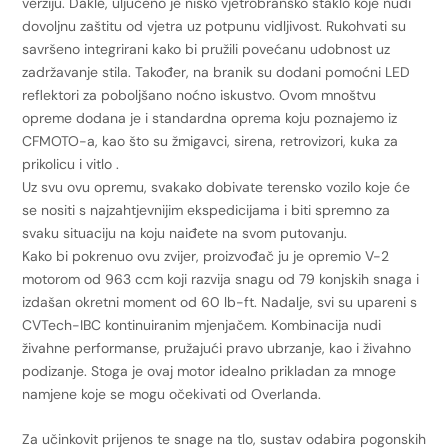
verziju. Dakle, uljučeno je nisko vjetrobransko staklo koje nudi
dovoljnu zaštitu od vjetra uz potpunu vidljivost. Rukohvati su
savršeno integrirani kako bi pružili povećanu udobnost uz
zadržavanje stila. Također, na branik su dodani pomoćni LED
reflektori za poboljšano noćno iskustvo. Ovom mnoštvu
opreme dodana je i standardna oprema koju poznajemo iz
CFMOTO-a, kao što su žmigavci, sirena, retrovizori, kuka za
prikolicu i vitlo .
Uz svu ovu opremu, svakako dobivate terensko vozilo koje će
se nositi s najzahtjevnijim ekspedicijama i biti spremno za
svaku situaciju na koju naiđete na svom putovanju.
Kako bi pokrenuo ovu zvijer, proizvođač ju je opremio V-2
motorom od 963 ccm koji razvija snagu od 79 konjskih snaga i
izdašan okretni moment od 60 lb-ft. Nadalje, svi su upareni s
CVTech-IBC kontinuiranim mjenjačem. Kombinacija nudi
živahne performanse, pružajući pravo ubrzanje, kao i živahno
podizanje. Stoga je ovaj motor idealno prikladan za mnoge
namjene koje se mogu očekivati ​​od Overlanda.
Za učinkovit prijenos te snage na tlo, sustav odabira pogonskih