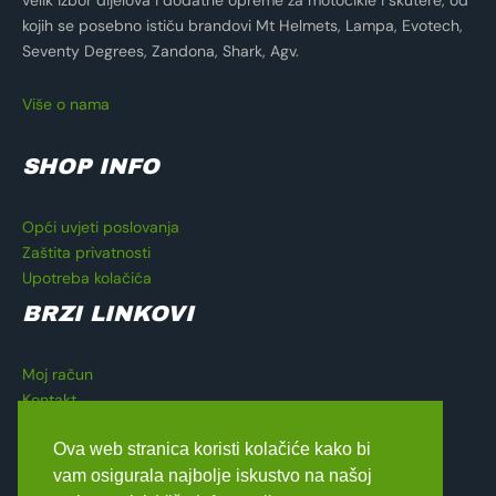
velik izbor dijelova i dodatne opreme za motocikle i skutere, od
kojih se posebno ističu brandovi Mt Helmets, Lampa, Evotech,
Seventy Degrees, Zandona, Shark, Agv.
Više o nama
SHOP INFO
Opći uvjeti poslovanja
Zaštita privatnosti
Upotreba kolačića
BRZI LINKOVI
Moj račun
Kontakt
Košarica
Ova web stranica koristi kolačiće kako bi
Blagajna
vam osigurala najbolje iskustvo na našoj