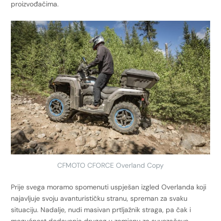
proizvođačima.
CFMOTO CFORCE Overland Copy
Prije svega moramo spomenuti uspješan izgled Overlanda koji
najavljuje svoju avanturističku stranu, spreman za svaku
situaciju. Nadalje, nudi masivan prtljažnik straga, pa čak i
mogućnost dodavanja drugog u zamjenu za suvozačevo