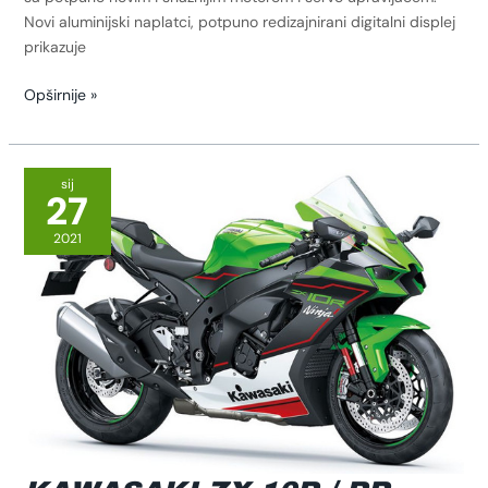
Novi aluminijski naplatci, potpuno redizajnirani digitalni displej
prikazuje
Opširnije »
Kawasaki
ZX-
sij
27
10R
/
2021
RR
(2021.)