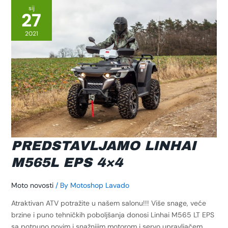
Linhai
sij
27
M565L
EPS
2021
4×4
PREDSTAVLJAMO LINHAI
M565L EPS 4×4
Moto novosti
/ By
Motoshop Lavado
Atraktivan ATV potražite u našem salonu!!! Više snage, veće
brzine i puno tehničkih poboljšanja donosi Linhai M565 LT EPS
sa potpuno novim i snažnijim motorom i servo upravljačem.