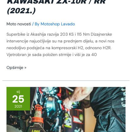
KAWASAKI ZX-10R / RR
(2021.)
Moto novosti
/ By
Motoshop Lavado
Superbike iz Akashija razvija 203 KS i 115 Nm Dizajnerske
intervencije najuočljivije su na prednjem dijelu, a novi nos
neodoljivo podsjeća na kompresorski H2, odnosno H2R.
Vjetrobran je sada položen strmije i viši je za 40
Opširnije »
Kawasaki
Lime
sij
25
Green
by
2021
Motul