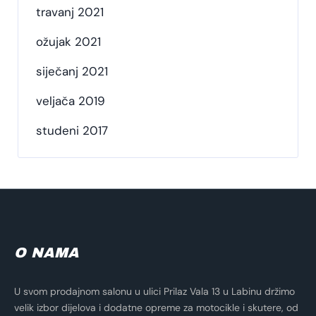
travanj 2021
ožujak 2021
siječanj 2021
veljača 2019
studeni 2017
O NAMA
U svom prodajnom salonu u ulici Prilaz Vala 13 u Labinu držimo
velik izbor dijelova i dodatne opreme za motocikle i skutere, od