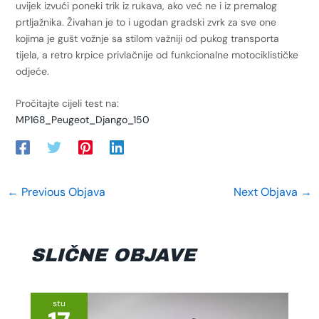
uvijek izvući poneki trik iz rukava, ako već ne i iz premalog
prtljažnika. Živahan je to i ugodan gradski zvrk za sve one
kojima je gušt vožnje sa stilom važniji od pukog transporta
tijela, a retro krpice privlačnije od funkcionalne motociklističke
odjeće.
Pročitajte cijeli test na:
MP168_Peugeot_Django_150
←
Previous Objava
Next Objava
→
SLIČNE OBJAVE
stu