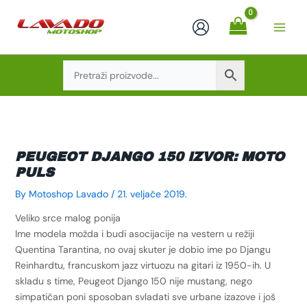
Skip
to
content
PEUGEOT DJANGO 150 IZVOR: MOTO
PULS
By
Motoshop Lavado
/
21. veljače 2019.
Veliko srce malog ponija
Ime modela možda i budi asocijacije na vestern u režiji
Quentina Tarantina, no ovaj skuter je dobio ime po Djangu
Reinhardtu, francuskom jazz virtuozu na gitari iz 1950-ih. U
skladu s time, Peugeot Django 150 nije mustang, nego
simpatičan poni sposoban svladati sve urbane izazove i još