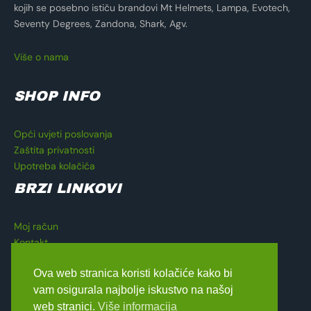
kojih se posebno ističu brandovi Mt Helmets, Lampa, Evotech,
Seventy Degrees, Zandona, Shark, Agv.
Više o nama
SHOP INFO
Opći uvjeti poslovanja
Zaštita privatnosti
Upotreba kolačića
BRZI LINKOVI
Moj račun
Kontakt
Košarica
Ova web stranica koristi kolačiće kako bi
Blagajna
vam osigurala najbolje iskustvo na našoj
web stranici.
Više informacija