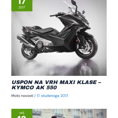
17
2017
USPON NA VRH MAXI KLASE –
KYMCO AK 550
Moto novosti
/
17. studenoga 2017.
velj